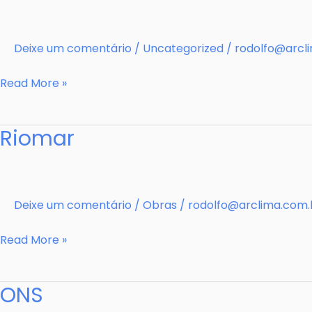
Deixe um comentário
/
Uncategorized
/
rodolfo@arcl
Rnest
Read More »
Riomar
Deixe um comentário
/
Obras
/
rodolfo@arclima.com.
Riomar
Read More »
ONS