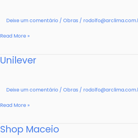
Deixe um comentário
/
Obras
/
rodolfo@arclima.com.
Unimed3
Read More »
Unilever
Deixe um comentário
/
Obras
/
rodolfo@arclima.com.
Unilever
Read More »
Shop Maceio