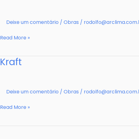
Deixe um comentário
/
Obras
/
rodolfo@arclima.com.
ONS
Read More »
Kraft
Deixe um comentário
/
Obras
/
rodolfo@arclima.com.
Kraft
Read More »