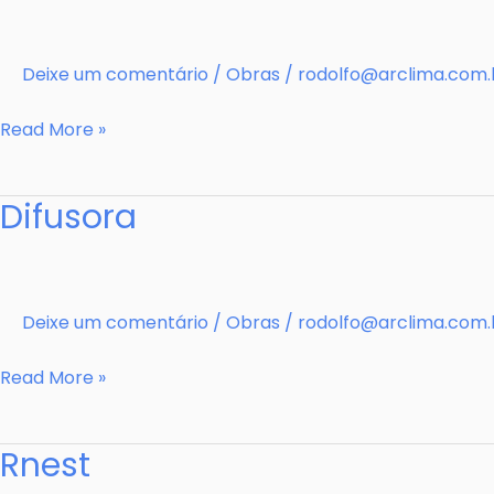
Deixe um comentário
/
Obras
/
rodolfo@arclima.com.
Shop
Read More »
Maceio
Difusora
Deixe um comentário
/
Obras
/
rodolfo@arclima.com.
Difusora
Read More »
Rnest