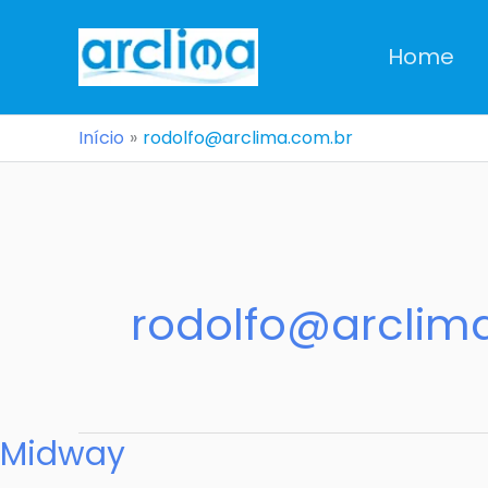
Ir
para
Home
o
conteúdo
Início
rodolfo@arclima.com.br
rodolfo@arclim
Midway