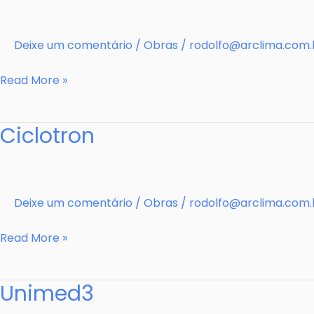
Deixe um comentário
/
Obras
/
rodolfo@arclima.com.
Midway
Read More »
Ciclotron
Deixe um comentário
/
Obras
/
rodolfo@arclima.com.
Ciclotron
Read More »
Unimed3