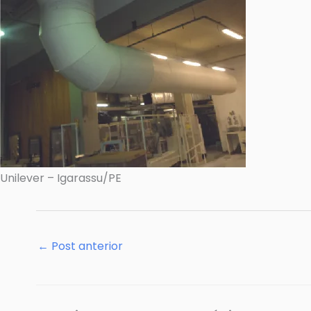
Unilever – Igarassu/PE
←
Post anterior